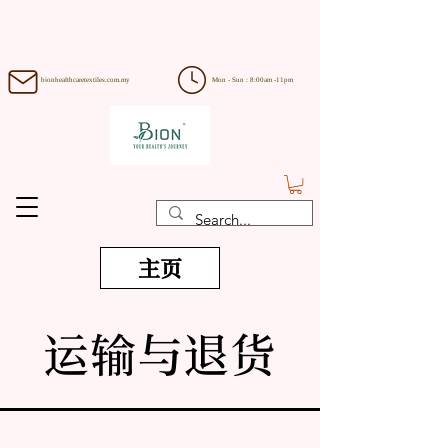
bionhealthcaretextiles.com.my
Mon - Sun : 8:00am -11pm
主页
运输与退货