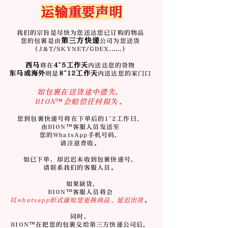
运输重要声明
我们的宗旨是尽快为您送达您已订购的物品
第三方快递
您的包裹是由
公司为您送货
(J&T/SKYNET/GDEX......)
西马
4~5工作天
将在
内送达您的货物
东马或海外
8~12工作天
则是
内送达您的家门口
如包裹在送货途中遗失，
BION™️会赔偿任何损失。
您到包裹快递号将在下单后的1~2工作日，
由BION™️客服人员发送至
您的WhatsApp手机号码，
请注意查收。
如已下单，却迟迟未收到包裹快递号，
请联系我们的客服人员。
如果缺货,
BION™️客服人员将会
以whatsapp形式通知您更换商品、延迟出货
。
同时，
BION™️在把您的包裹交给第三方快递公司后，