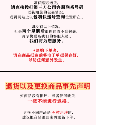
如有延迟送货，
请直接拨打第三方公司客服联系号码
以获知您的包裹情况，
包裹快递号查询
或到网站上以
位置所在。
如没有以上情况，
两个星期后
但是
都迟迟收不到包裹，
请尽快联系我们的客服人员。
我们将为您服务
。
*网购下单者，
请在商品抵达前将电子单据保存好，
以防任何意外发生
。
退货以及更换商品事先声明
如商品没有损坏，或者任何缺失，
一概不能进行退换。
不被允许
更换不同产品是
的，
建议把商品退回来再重新下单。
不是工作人员疏忽
若
发错物品，
退回物品的运费将由买家自费。